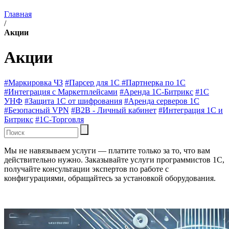
Главная
/
Акции
Акции
#Маркировка ЧЗ
#Парсер для 1С
#Партнерка по 1С
#Интеграция с Маркетплейсами
#Аренда 1С-Битрикс
#1С
УНФ
#Защита 1С от шифрования
#Аренда серверов 1С
#Безопасный VPN
#B2B - Личный кабинет
#Интеграция 1С и
Битрикс
#1C-Торговля
Мы не навязываем услуги — платите только за то, что вам
действительно нужно. Заказывайте услуги программистов 1С,
получайте консультации экспертов по работе с
конфигурациями, обращайтесь за установкой оборудования.