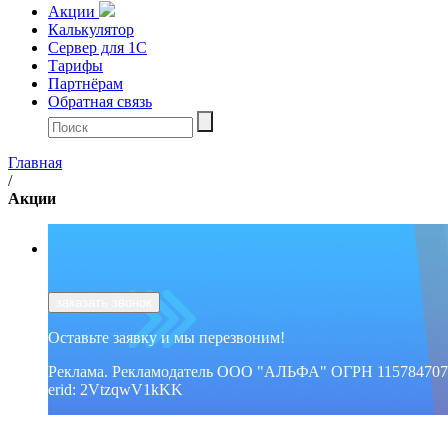
Акции
Калькулятор
Сервер для 1С
Тарифы
Партнёрам
Обратная связь
Главная
/
Акции
заказать звонок
Оставьте заявку и мы перезвоним!
Реклама. Рекламодатель ООО "АЛЬФА" ОГРН 115784707
erid: 2VtzqwV1kKK