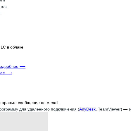
тов,
.
1С в облаке
одробнее ⟶
нее ⟶
тправьте сообщение по e-mail.
программу для удалённого подключения
(
AnyDesk
, TeamViewer
)
—
э