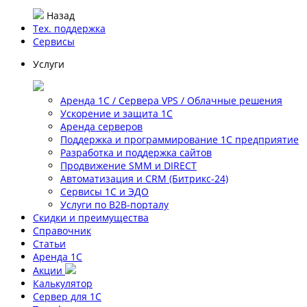
Назад
Тех. поддержка
Сервисы
Услуги
Аренда 1С / Сервера VPS / Облачные решения
Ускорение и защита 1С
Аренда серверов
Поддержка и программирование 1С предприятие
Разработка и поддержка сайтов
Продвижение SMM и DIRECT
Автоматизация и СRМ (Битрикс-24)
Сервисы 1С и ЭДО
Услуги по В2В-порталу
Скидки и преимущества
Справочник
Статьи
Аренда 1С
Акции
Калькулятор
Сервер для 1С