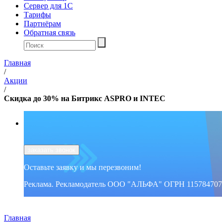
Сервер для 1С
Тарифы
Партнёрам
Обратная связь
Главная
/
Акции
/
Скидка до 30% на Битрикс ASPRO и INTEC
заказать звонок
Оставьте заявку и мы перезвоним!
Реклама. Рекламодатель ООО "АЛЬФА" ОГРН 115784707
Главная