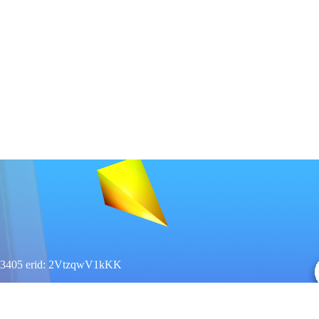
3405 erid: 2VtzqwV1kKK