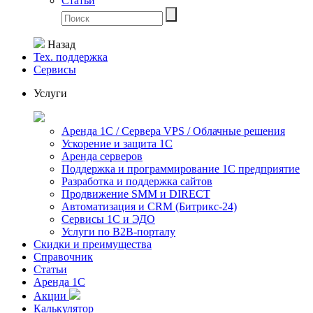
Статьи
Назад
Тех. поддержка
Сервисы
Услуги
Аренда 1С / Сервера VPS / Облачные решения
Ускорение и защита 1С
Аренда серверов
Поддержка и программирование 1С предприятие
Разработка и поддержка сайтов
Продвижение SMM и DIRECT
Автоматизация и СRМ (Битрикс-24)
Сервисы 1С и ЭДО
Услуги по В2В-порталу
Скидки и преимущества
Справочник
Статьи
Аренда 1С
Акции
Калькулятор