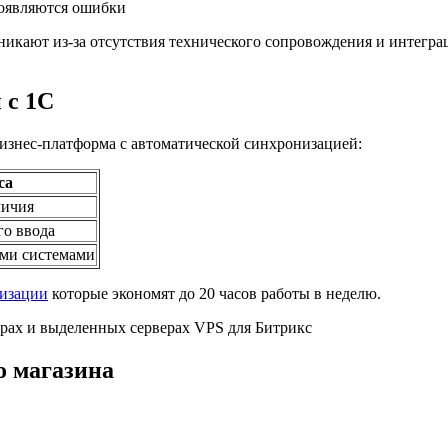
появляются ошибки
икают из-за отсутствия технического сопровождения и интеграц
 с 1С
 бизнес-платформа с автоматической синхронизацией:
са
личия
го ввода
ми системами
тизации
которые экономят до 20 часов работы в неделю.
ерах и выделенных серверах VPS для Битрикс
о магазина