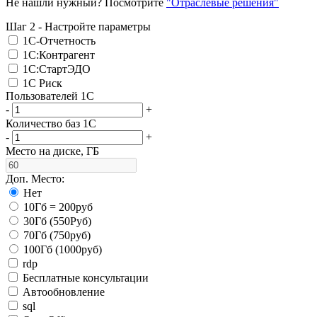
Не нашли нужный? Посмотрите
"Отраслевые решения"
Шаг 2 - Настройте параметры
1С-Отчетность
1С:Контрагент
1С:СтартЭДО
1С Риск
Пользователей 1С
-
+
Количество баз 1С
-
+
Место на диске, ГБ
Доп. Место:
Нет
10Гб = 200руб
30Гб (550Руб)
70Гб (750руб)
100Гб (1000руб)
rdp
Бесплатные консультации
Автообновление
sql