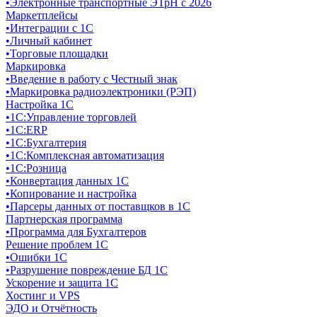
•
Электронные транспортные ЭТрН с 2026
Маркетплейсы
•
Интеграции с 1С
•
Личный кабинет
•
Торговые площадки
Маркировка
•
Введение в работу с Честный знак
•
Маркировка радиоэлектроники (РЭП)
Настройка 1С
•
1C:Управление торговлей
•
1С:ERP
•
1С:Бухгалтерия
•
1С:Комплексная автоматизация
•
1С:Розница
•
Конвертация данных 1С
•
Копирование и настройка
•
Парсеры данных от поставщков в 1С
Партнерская программа
•
Программа для Бухгалтеров
Решение проблем 1С
•
Ошибки 1С
•
Разрушение повреждение БД 1С
Ускорение и защита 1С
Хостинг и VPS
ЭДО и Отчётность