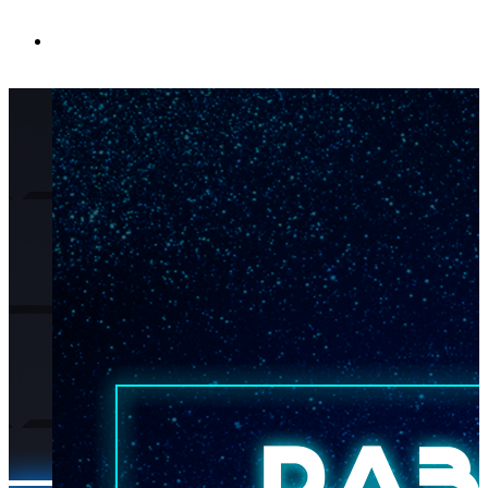
ЛЬФА" ОГРН 1157847073405
Реклама. Рекламодатель ООО "
erid: 2Vtzqx4whE8