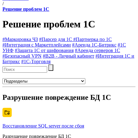
/
Решение проблем 1С
Решение проблем 1С
#Маркировка ЧЗ
#Парсер для 1С
#Партнерка по 1С
#Интеграция с Маркетплейсами
#Аренда 1С-Битрикс
#1С
УНФ
#Защита 1С от шифрования
#Аренда серверов 1С
#Безопасный VPN
#B2B - Личный кабинет
#Интеграция 1С и
Битрикс
#1C-Торговля
Разрушение повреждение БД 1С
Восстановление SQL server после сбоя
Разрушение повреждение БД 1С