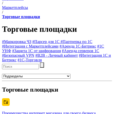
/
Маркетплейсы
/
Торговые площадки
Торговые площадки
#Маркировка ЧЗ
#Парсер для 1С
#Партнерка по 1С
#Интеграция с Маркетплейсами
#Аренда 1С-Битрикс
#1С
УНФ
#Защита 1С от шифрования
#Аренда серверов 1С
#Безопасный VPN
#B2B - Личный кабинет
#Интеграция 1С и
Битрикс
#1C-Торговля
Торговые площадки
Преимущества интернет магазина для своего бизнеса