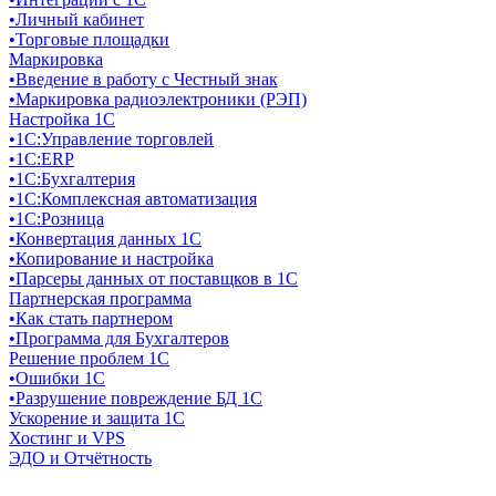
•
Личный кабинет
•
Торговые площадки
Маркировка
•
Введение в работу с Честный знак
•
Маркировка радиоэлектроники (РЭП)
Настройка 1С
•
1C:Управление торговлей
•
1С:ERP
•
1С:Бухгалтерия
•
1С:Комплексная автоматизация
•
1С:Розница
•
Конвертация данных 1С
•
Копирование и настройка
•
Парсеры данных от поставщков в 1С
Партнерская программа
•
Как стать партнером
•
Программа для Бухгалтеров
Решение проблем 1С
•
Ошибки 1С
•
Разрушение повреждение БД 1С
Ускорение и защита 1С
Хостинг и VPS
ЭДО и Отчётность