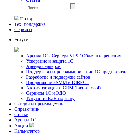
Статьи
Назад
Тех. поддержка
Сервисы
Услуги
Аренда 1С / Сервера VPS / Облачные решения
Ускорение и защита 1С
Аренда серверов
Поддержка и программирование 1С предприятие
Разработка и поддержка сайтов
Продвижение SMM и DIRECT
Автоматизация и СRМ (Битрикс-24)
Сервисы 1С и ЭДО
Услуги по В2В-порталу
Скидки и преимущества
Справочник
Статьи
Аренда 1С
Акции
Калькулятор