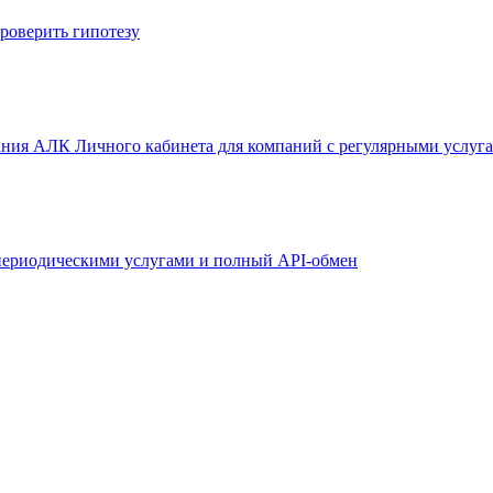
проверить гипотезу
дания АЛК Личного кабинета для компаний с регулярными услуг
периодическими услугами и полный API-обмен