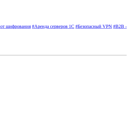
 от шифрования
#Аренда серверов 1С
#Безопасный VPN
#B2B -