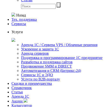
Статьи
Назад
Тех. поддержка
Сервисы
Услуги
Аренда 1С / Сервера VPS / Облачные решения
Ускорение и защита 1С
Аренда серверов
Поддержка и программирование 1С предприятие
Разработка и поддержка сайтов
Продвижение SMM и DIRECT
Автоматизация и СRМ (Битрикс-24)
Сервисы 1С и ЭДО
Услуги по В2В-порталу
Скидки и преимущества
Справочник
Статьи
Аренда 1С
Акции
Калькулятор