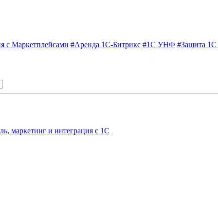
я с Маркетплейсами
#Аренда 1С-Битрикс
#1С УНФ
#Защита 1С
, маркетинг и интеграция с 1С