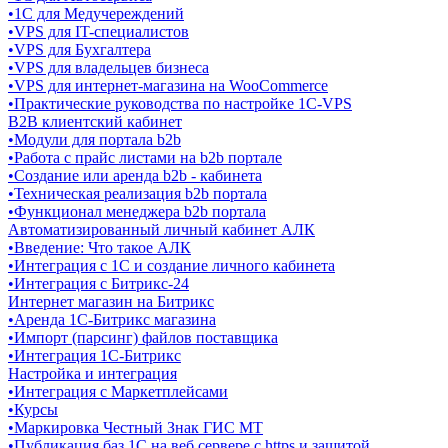
•
1C для Медучереждений
•
VPS для IT-специалистов
•
VPS для Бухгалтера
•
VPS для владельцев бизнеса
•
VPS для интернет-магазина на WooCommerce
•
Практические руководства по настройке 1С-VPS
B2B клиентский кабинет
•
Модули для портала b2b
•
Работа с прайс листами на b2b портале
•
Создание или аренда b2b - кабинета
•
Техническая реализация b2b портала
•
Функционал менеджера b2b портала
Автоматизированный личный кабинет АЛК
•
Введение: Что такое АЛК
•
Интеграция с 1С и создание личного кабинета
•
Интеграция с Битрикс-24
Интернет магазин на Битрикс
•
Аренда 1С-Битрикс магазина
•
Импорт (парсинг) файлов поставщика
•
Интеграция 1С-Битрикс
Настройка и интеграция
•
Интеграция с Маркетплейсами
•
Курсы
•
Маркировка Честный Знак ГИС МТ
•
Публикация баз 1С на веб сервере c https и защитой